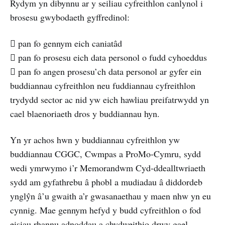
Rydym yn dibynnu ar y seiliau cyfreithlon canlynol i
brosesu gwybodaeth gyffredinol:
 pan fo gennym eich caniatâd
 pan fo prosesu eich data personol o fudd cyhoeddus
 pan fo angen prosesu’ch data personol ar gyfer ein
buddiannau cyfreithlon neu fuddiannau cyfreithlon
trydydd sector ac nid yw eich hawliau preifatrwydd yn
cael blaenoriaeth dros y buddiannau hyn.
Yn yr achos hwn y buddiannau cyfreithlon yw
buddiannau CGGC, Cwmpas a ProMo-Cymru, sydd
wedi ymrwymo i’r Memorandwm Cyd-ddealltwriaeth
sydd am gyfathrebu â phobl a mudiadau â diddordeb
ynglŷn â’u gwaith a’r gwasanaethau y maen nhw yn eu
cynnig. Mae gennym hefyd y budd cyfreithlon o fod
eisiau rhannu adnoddau a chydweithio drwy gael