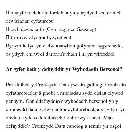
 manylion eich diddordebau yn y trydydd sector a’ch
dewisiadau cyfathrebu
 eich dewis iaith (Cymraeg neu Saesneg)
 Unrhyw ofynion hygyrchedd
Rydym hefyd yn cadw manylion gofynion hygyrchedd,
os ydych chi wedi darparu’r rhain i ni yn wirfoddol.
Ar gyfer beth y defnyddir yr Wybodaeth Bersonol?
Prif ddiben y Cronfeydd Data yw ein galluogi i reoli ein
cyfathrebiadau â phobl a mudiadau sydd eisiau clywed
gennym. Gan ddefnyddio’r wybodaeth bersonol yn y
cronfeydd data gallwn anfon cyfathrebiadau yr ydym yn
credu a fydd o ddiddordeb i chi drwy e-bost. Mae
defnyddio’r Cronfeydd Data canolog a rennir yn osgoi