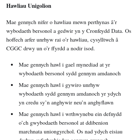
Hawliau Unigolion
Mae gennych nifer o hawliau mewn perthynas â’r
wybodaeth bersonol a gedwir yn y Cronfeydd Data. Os
hoffech arfer unrhyw rai o’r hawliau, cysylltwch â
CGGC drwy un o’r ffyrdd a nodir isod.
Mae gennych hawl i gael mynediad at yr
wybodaeth bersonol sydd gennym amdanoch
Mae gennych hawl i gywiro unrhyw
wybodaeth sydd gennym amdanoch yr ydych
yn credu sy’n anghywir neu’n anghyflawn
Mae gennych hawl i wrthwynebu ein defnydd
o’ch gwybodaeth bersonol at ddibenion
marchnata uniongyrchol. Os nad ydych eisiau