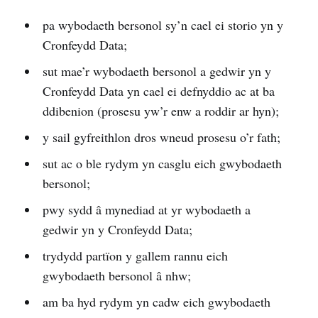
pa wybodaeth bersonol sy’n cael ei storio yn y
Cronfeydd Data;
sut mae’r wybodaeth bersonol a gedwir yn y
Cronfeydd Data yn cael ei defnyddio ac at ba
ddibenion (prosesu yw’r enw a roddir ar hyn);
y sail gyfreithlon dros wneud prosesu o’r fath;
sut ac o ble rydym yn casglu eich gwybodaeth
bersonol;
pwy sydd â mynediad at yr wybodaeth a
gedwir yn y Cronfeydd Data;
trydydd partïon y gallem rannu eich
gwybodaeth bersonol â nhw;
am ba hyd rydym yn cadw eich gwybodaeth