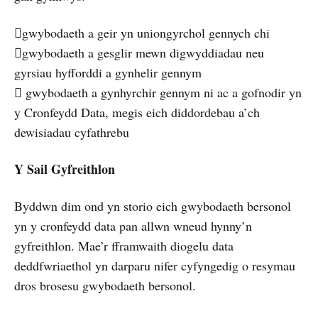
gwybodaeth a geir yn uniongyrchol gennych chi
gwybodaeth a gesglir mewn digwyddiadau neu
gyrsiau hyfforddi a gynhelir gennym
 gwybodaeth a gynhyrchir gennym ni ac a gofnodir yn
y Cronfeydd Data, megis eich diddordebau a’ch
dewisiadau cyfathrebu
Y Sail Gyfreithlon
Byddwn dim ond yn storio eich gwybodaeth bersonol
yn y cronfeydd data pan allwn wneud hynny’n
gyfreithlon. Mae’r fframwaith diogelu data
deddfwriaethol yn darparu nifer cyfyngedig o resymau
dros brosesu gwybodaeth bersonol.