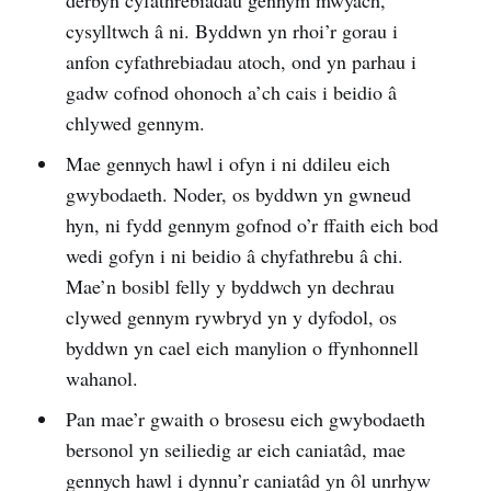
derbyn cyfathrebiadau gennym mwyach,
cysylltwch â ni. Byddwn yn rhoi’r gorau i
anfon cyfathrebiadau atoch, ond yn parhau i
gadw cofnod ohonoch a’ch cais i beidio â
chlywed gennym.
Mae gennych hawl i ofyn i ni ddileu eich
gwybodaeth. Noder, os byddwn yn gwneud
hyn, ni fydd gennym gofnod o’r ffaith eich bod
wedi gofyn i ni beidio â chyfathrebu â chi.
Mae’n bosibl felly y byddwch yn dechrau
clywed gennym rywbryd yn y dyfodol, os
byddwn yn cael eich manylion o ffynhonnell
wahanol.
Pan mae’r gwaith o brosesu eich gwybodaeth
bersonol yn seiliedig ar eich caniatâd, mae
gennych hawl i dynnu’r caniatâd yn ôl unrhyw