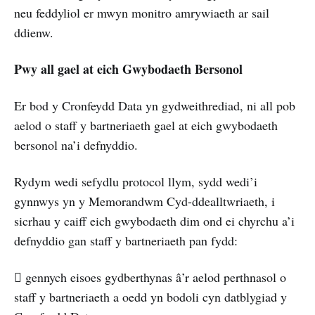
neu feddyliol er mwyn monitro amrywiaeth ar sail
ddienw.
Pwy all gael at eich Gwybodaeth Bersonol
Er bod y Cronfeydd Data yn gydweithrediad, ni all pob
aelod o staff y bartneriaeth gael at eich gwybodaeth
bersonol na’i defnyddio.
Rydym wedi sefydlu protocol llym, sydd wedi’i
gynnwys yn y Memorandwm Cyd-ddealltwriaeth, i
sicrhau y caiff eich gwybodaeth dim ond ei chyrchu a’i
defnyddio gan staff y bartneriaeth pan fydd:
 gennych eisoes gydberthynas â’r aelod perthnasol o
staff y bartneriaeth a oedd yn bodoli cyn datblygiad y