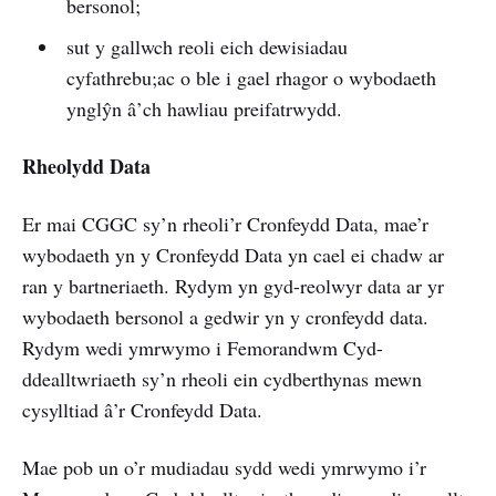
bersonol;
sut y gallwch reoli eich dewisiadau
cyfathrebu;ac o ble i gael rhagor o wybodaeth
ynglŷn â’ch hawliau preifatrwydd.
Rheolydd Data
Er mai CGGC sy’n rheoli’r Cronfeydd Data, mae’r
wybodaeth yn y Cronfeydd Data yn cael ei chadw ar
ran y bartneriaeth. Rydym yn gyd-reolwyr data ar yr
wybodaeth bersonol a gedwir yn y cronfeydd data.
Rydym wedi ymrwymo i Femorandwm Cyd-
ddealltwriaeth sy’n rheoli ein cydberthynas mewn
cysylltiad â’r Cronfeydd Data.
Mae pob un o’r mudiadau sydd wedi ymrwymo i’r