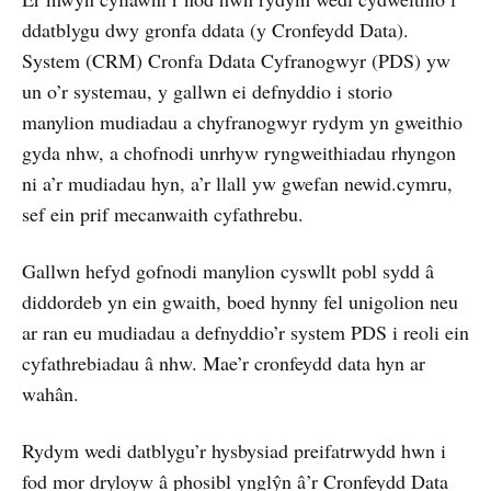
ddatblygu dwy gronfa ddata (y Cronfeydd Data).
System (CRM) Cronfa Ddata Cyfranogwyr (PDS) yw
un o’r systemau, y gallwn ei defnyddio i storio
manylion mudiadau a chyfranogwyr rydym yn gweithio
gyda nhw, a chofnodi unrhyw ryngweithiadau rhyngon
ni a’r mudiadau hyn, a’r llall yw gwefan newid.cymru,
sef ein prif mecanwaith cyfathrebu.
Gallwn hefyd gofnodi manylion cyswllt pobl sydd â
diddordeb yn ein gwaith, boed hynny fel unigolion neu
ar ran eu mudiadau a defnyddio’r system PDS i reoli ein
cyfathrebiadau â nhw. Mae’r cronfeydd data hyn ar
wahân.
Rydym wedi datblygu’r hysbysiad preifatrwydd hwn i
fod mor dryloyw â phosibl ynglŷn â’r Cronfeydd Data