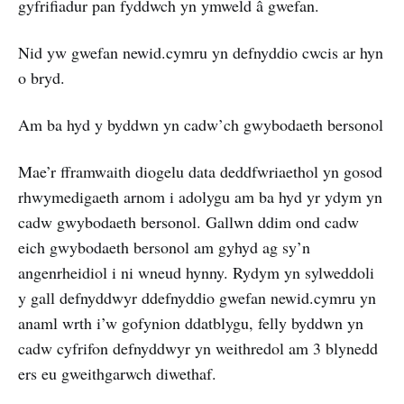
gyfrifiadur pan fyddwch yn ymweld â gwefan.
Nid yw gwefan newid.cymru yn defnyddio cwcis ar hyn
o bryd.
Am ba hyd y byddwn yn cadw’ch gwybodaeth bersonol
Mae’r fframwaith diogelu data deddfwriaethol yn gosod
rhwymedigaeth arnom i adolygu am ba hyd yr ydym yn
cadw gwybodaeth bersonol. Gallwn ddim ond cadw
eich gwybodaeth bersonol am gyhyd ag sy’n
angenrheidiol i ni wneud hynny. Rydym yn sylweddoli
y gall defnyddwyr ddefnyddio gwefan newid.cymru yn
anaml wrth i’w gofynion ddatblygu, felly byddwn yn
cadw cyfrifon defnyddwyr yn weithredol am 3 blynedd
ers eu gweithgarwch diwethaf.