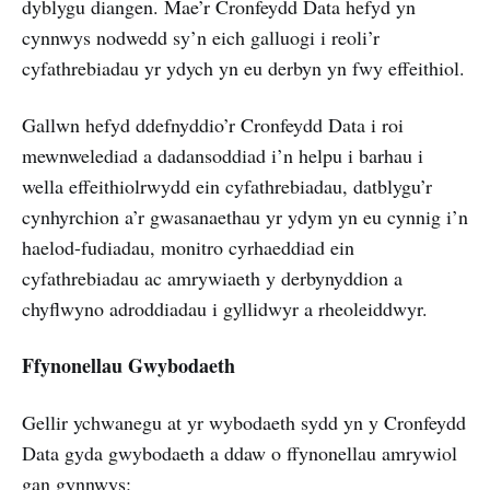
dyblygu diangen. Mae’r Cronfeydd Data hefyd yn
cynnwys nodwedd sy’n eich galluogi i reoli’r
cyfathrebiadau yr ydych yn eu derbyn yn fwy effeithiol.
Gallwn hefyd ddefnyddio’r Cronfeydd Data i roi
mewnwelediad a dadansoddiad i’n helpu i barhau i
wella effeithiolrwydd ein cyfathrebiadau, datblygu’r
cynhyrchion a’r gwasanaethau yr ydym yn eu cynnig i’n
haelod-fudiadau, monitro cyrhaeddiad ein
cyfathrebiadau ac amrywiaeth y derbynyddion a
chyflwyno adroddiadau i gyllidwyr a rheoleiddwyr.
Ffynonellau Gwybodaeth
Gellir ychwanegu at yr wybodaeth sydd yn y Cronfeydd
Data gyda gwybodaeth a ddaw o ffynonellau amrywiol
gan gynnwys: