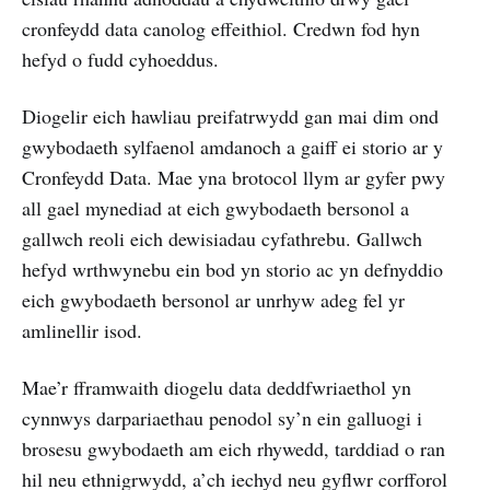
cronfeydd data canolog effeithiol. Credwn fod hyn
hefyd o fudd cyhoeddus.
Diogelir eich hawliau preifatrwydd gan mai dim ond
gwybodaeth sylfaenol amdanoch a gaiff ei storio ar y
Cronfeydd Data. Mae yna brotocol llym ar gyfer pwy
all gael mynediad at eich gwybodaeth bersonol a
gallwch reoli eich dewisiadau cyfathrebu. Gallwch
hefyd wrthwynebu ein bod yn storio ac yn defnyddio
eich gwybodaeth bersonol ar unrhyw adeg fel yr
amlinellir isod.
Mae’r fframwaith diogelu data deddfwriaethol yn
cynnwys darpariaethau penodol sy’n ein galluogi i
brosesu gwybodaeth am eich rhywedd, tarddiad o ran
hil neu ethnigrwydd, a’ch iechyd neu gyflwr corfforol