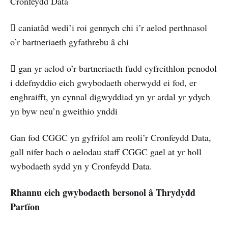
Cronfeydd Data
 caniatâd wedi’i roi gennych chi i’r aelod perthnasol
o’r bartneriaeth gyfathrebu â chi
 gan yr aelod o’r bartneriaeth fudd cyfreithlon penodol
i ddefnyddio eich gwybodaeth oherwydd ei fod, er
enghraifft, yn cynnal digwyddiad yn yr ardal yr ydych
yn byw neu’n gweithio ynddi
Gan fod CGGC yn gyfrifol am reoli’r Cronfeydd Data,
gall nifer bach o aelodau staff CGGC gael at yr holl
wybodaeth sydd yn y Cronfeydd Data.
Rhannu eich gwybodaeth bersonol â Thrydydd
Partïon