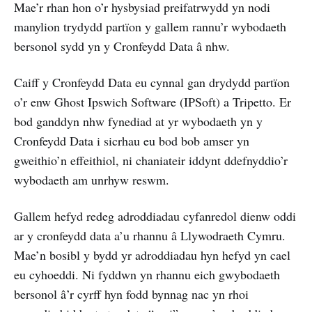
Mae’r rhan hon o’r hysbysiad preifatrwydd yn nodi
manylion trydydd partïon y gallem rannu’r wybodaeth
bersonol sydd yn y Cronfeydd Data â nhw.
Caiff y Cronfeydd Data eu cynnal gan drydydd partïon
o’r enw Ghost Ipswich Software (IPSoft) a Tripetto. Er
bod ganddyn nhw fynediad at yr wybodaeth yn y
Cronfeydd Data i sicrhau eu bod bob amser yn
gweithio’n effeithiol, ni chaniateir iddynt ddefnyddio’r
wybodaeth am unrhyw reswm.
Gallem hefyd redeg adroddiadau cyfanredol dienw oddi
ar y cronfeydd data a’u rhannu â Llywodraeth Cymru.
Mae’n bosibl y bydd yr adroddiadau hyn hefyd yn cael
eu cyhoeddi. Ni fyddwn yn rhannu eich gwybodaeth
bersonol â’r cyrff hyn fodd bynnag nac yn rhoi