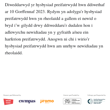
Diweddarwyd yr hysbysiad preifatrwydd hwn ddiwethaf
ar 10 Gorffennaf 2023. Rydym yn adolygu’r hysbysiad
preifatrwydd hwn yn rheolaidd a gallem ei newid o
bryd i’w gilydd drwy ddiweddaru’r dudalen hon i
adlewyrchu newidiadau yn y gyfraith a/neu ein
harferion preifatrwydd. Anogwn ni chi i wirio’r
hysbysiad preifatrwydd hwn am unrhyw newidiadau yn
rheolaidd.