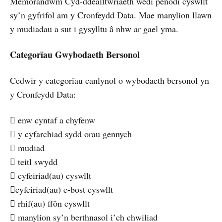
Memorandwm Cyd-ddealltwriaeth wedi penodi cyswllt
sy’n gyfrifol am y Cronfeydd Data. Mae manylion llawn
y mudiadau a sut i gysylltu â nhw ar gael yma.
Categorïau Gwybodaeth Bersonol
Cedwir y categorïau canlynol o wybodaeth bersonol yn
y Cronfeydd Data:
 enw cyntaf a chyfenw
 y cyfarchiad sydd orau gennych
 mudiad
 teitl swydd
 cyfeiriad(au) cyswllt
cyfeiriad(au) e-bost cyswllt
 rhif(au) ffôn cyswllt
 manylion sy’n berthnasol i’ch chwiliad