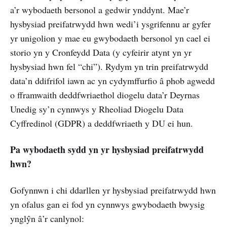
a’r wybodaeth bersonol a gedwir ynddynt. Mae’r
hysbysiad preifatrwydd hwn wedi’i ysgrifennu ar gyfer
yr unigolion y mae eu gwybodaeth bersonol yn cael ei
storio yn y Cronfeydd Data (y cyfeirir atynt yn yr
hysbysiad hwn fel “chi”). Rydym yn trin preifatrwydd
data’n ddifrifol iawn ac yn cydymffurfio â phob agwedd
o fframwaith deddfwriaethol diogelu data’r Deyrnas
Unedig sy’n cynnwys y Rheoliad Diogelu Data
Cyffredinol (GDPR) a deddfwriaeth y DU ei hun.
Pa wybodaeth sydd yn yr hysbysiad preifatrwydd
hwn?
Gofynnwn i chi ddarllen yr hysbysiad preifatrwydd hwn
yn ofalus gan ei fod yn cynnwys gwybodaeth bwysig
ynglŷn â’r canlynol: