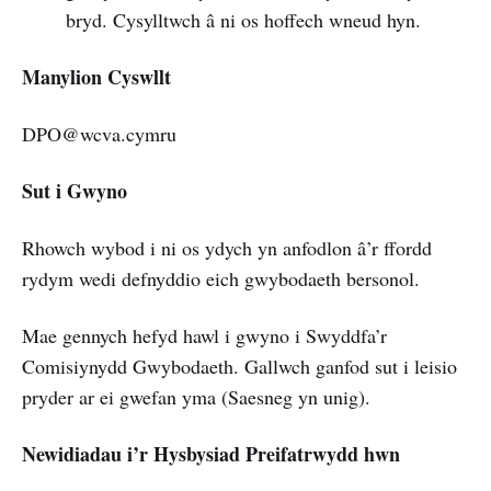
bryd. Cysylltwch â ni os hoffech wneud hyn.
Manylion Cyswllt
DPO@wcva.cymru
Sut i Gwyno
Rhowch wybod i ni os ydych yn anfodlon â’r ffordd
rydym wedi defnyddio eich gwybodaeth bersonol.
Mae gennych hefyd hawl i gwyno i Swyddfa’r
Comisiynydd Gwybodaeth. Gallwch ganfod sut i leisio
pryder ar ei gwefan yma (Saesneg yn unig).
Newidiadau i’r Hysbysiad Preifatrwydd hwn