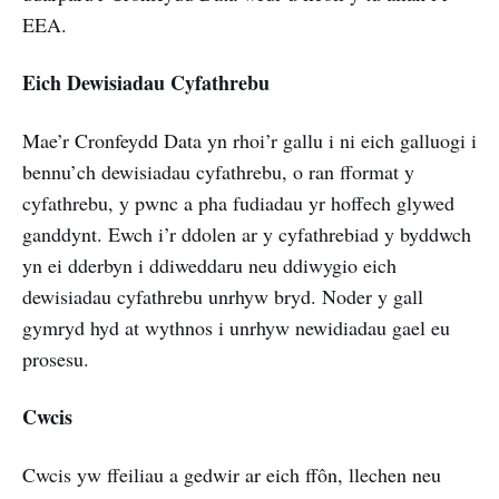
EEA.
Eich Dewisiadau Cyfathrebu
Mae’r Cronfeydd Data yn rhoi’r gallu i ni eich galluogi i
bennu’ch dewisiadau cyfathrebu, o ran fformat y
cyfathrebu, y pwnc a pha fudiadau yr hoffech glywed
ganddynt. Ewch i’r ddolen ar y cyfathrebiad y byddwch
yn ei dderbyn i ddiweddaru neu ddiwygio eich
dewisiadau cyfathrebu unrhyw bryd. Noder y gall
gymryd hyd at wythnos i unrhyw newidiadau gael eu
prosesu.
Cwcis
Cwcis yw ffeiliau a gedwir ar eich ffôn, llechen neu