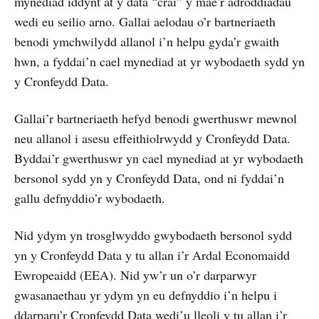
mynediad iddynt at y data “crai” y mae’r adroddiadau
wedi eu seilio arno. Gallai aelodau o’r bartneriaeth
benodi ymchwilydd allanol i’n helpu gyda’r gwaith
hwn, a fyddai’n cael mynediad at yr wybodaeth sydd yn
y Cronfeydd Data.
Gallai’r bartneriaeth hefyd benodi gwerthuswr mewnol
neu allanol i asesu effeithiolrwydd y Cronfeydd Data.
Byddai’r gwerthuswr yn cael mynediad at yr wybodaeth
bersonol sydd yn y Cronfeydd Data, ond ni fyddai’n
gallu defnyddio’r wybodaeth.
Nid ydym yn trosglwyddo gwybodaeth bersonol sydd
yn y Cronfeydd Data y tu allan i’r Ardal Economaidd
Ewropeaidd (EEA). Nid yw’r un o’r darparwyr
gwasanaethau yr ydym yn eu defnyddio i’n helpu i
ddarparu’r Cronfeydd Data wedi’u lleoli y tu allan i’r