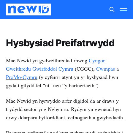
Hysbysiad Preifatrwydd
Mae Newid yn gydweithrediad rhwng
Cyngor
Gweithredu Gwirfoddol Cymru
(CGGC),
Cwmpas
a
ProMo-Cymru
(y cyfeirir atynt yn yr hysbysiad hwn
gyda’i gilydd fel “ni” neu “y bartneriaeth”).
Mae Newid yn hyrwyddo arfer digidol da ar draws y
trydydd sector yng Nghymru. Rydym yn gwneud hyn
drwy ddarparu hyfforddiant, cefnogaeth a gwybodaeth.
Er mwyn cyflawni’r nod hwn rydym wedi cydweithio i