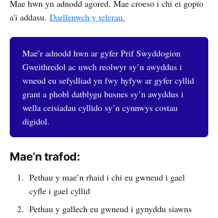
Mae hwn yn adnodd agored. Mae croeso i chi ei gopïo
a'i addasu.
Darllenwch y telerau.
Mae’r adnodd hwn ar gyfer Prif Swyddogion
Gweithredol ac uwch reolwyr sy’n awyddus i
wneud eu sefydliad yn fwy hyfyw ar gyfer cyllid
grant a phobl datblygu busnes sy’n awyddus i
wella ceisiadau cyllido sy’n cynnwys costau
digidol.
Mae’n trafod:
Pethau y mae’n rhaid i chi eu gwneud i gael
cyfle i gael cyllid
Pethau y gallech eu gwneud i gynyddu siawns