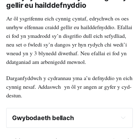
gellir eu hailddefnyddio
Ar ôl ysgrifennu eich cynnig cyntaf, edrychwch os oes
unrhyw elfennau craidd gellir eu hailddefnyddio. Efallai
ei fod yn ymadrodd sy’n disgrifio dull eich sefydliad,
neu set o fwledi sy’n dangos yr hyn rydych chi wedi’i
wneud yn y 3 blynedd diwethaf. Neu efallai ei fod yn
ddatganiad am arbenigedd mewnol.
Darganfyddwch y cydrannau yma a’u defnyddio yn eich
cynnig nesaf. Addaswch yn ôl yr angen ar gyfer y cyd-
destun.
Gwybodaeth bellach
3 math o gyllid ar gyfer costau digidol