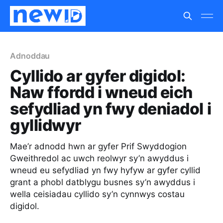
Adnoddau
Cyllido ar gyfer digidol:
Naw ffordd i wneud eich
sefydliad yn fwy deniadol i
gyllidwyr
Mae’r adnodd hwn ar gyfer Prif Swyddogion
Gweithredol ac uwch reolwyr sy’n awyddus i
wneud eu sefydliad yn fwy hyfyw ar gyfer cyllid
grant a phobl datblygu busnes sy’n awyddus i
wella ceisiadau cyllido sy’n cynnwys costau
digidol.