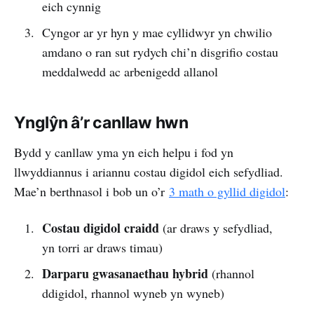
eich cynnig
Cyngor ar yr hyn y mae cyllidwyr yn chwilio
amdano o ran sut rydych chi’n disgrifio costau
meddalwedd ac arbenigedd allanol
Ynglŷn â’r canllaw hwn
Bydd y canllaw yma yn eich helpu i fod yn
llwyddiannus i ariannu costau digidol eich sefydliad.
Mae’n berthnasol i bob un o’r
3 math o gyllid digidol
:
Costau digidol craidd
(ar draws y sefydliad,
yn torri ar draws timau)
Darparu gwasanaethau hybrid
(rhannol
ddigidol, rhannol wyneb yn wyneb)