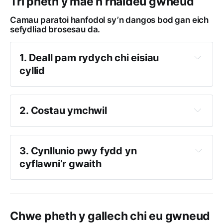
Tri pheth y mae’n rhaideu gwneud
Camau paratoi hanfodol sy’n dangos bod gan eich
sefydliad brosesau da.
1. Deall pam rydych chi eisiau 
cyllid
2. Costau ymchwil
3. Cynllunio pwy fydd yn 
cyflawni’r gwaith
Y bobl rydych chi’n eu cefnogi
Staff rheng flaen
Rhanddeiliaid mewnol eraill sydd ag 
Chwe pheth y gallech chi eu gwneud