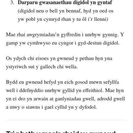
Darparu gwasanaethau digidol yn gyntaf
(digidol neu o bell yn bennaf, hyd yn oed os
yw pobl yn cymryd rhan y tu ôl i’r llenni)
Mae rhai awgrymiadau’n gyffredin i unrhyw gynnig. Y
gamp yw cymhwyso eu cyngor i gyd-destun digidol.
Os ydych chi eisoes yn gwneud y pethau hyn yna
ystyriwch sut y gallech chi wella.
Bydd eu gwneud hefyd yn eich gosod mewn sefyllfa
well i ddefnyddio unrhyw gyllid yn effeithiol. Mae hyn
yn ei dro yn arwain at ganlyniadau gwell, adrodd gwell
a mwy o siawns i gael cyllid yn y dyfodol.