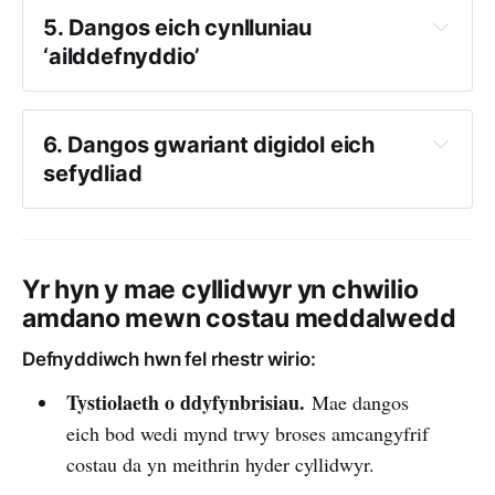
5. Dangos eich cynlluniau 
canllaw i 5 problem gyffredin
‘ailddefnyddio’
Cyllidebu ar Gyfer Digidol Rhan 1: 
Sut i ddeall eich costau digidol cyfredol.
6. Dangos gwariant digidol eich 
sefydliad
ffordd o ddefnyddio galwadau fideo fel 
bod pethau’n haws i bobl niwroamrywiol.
ysgrifennu nodiadau wythnosol
Yr hyn y mae cyllidwyr yn chwilio
Pa ganran o’ch cyllideb ddigidol rydych 
amdano mewn costau meddalwedd
chi’n gofyn i gael ei hariannu
sut i 
Yn bwriadu defnyddio eu harian mor 
Defnyddiwch hwn fel rhestr wirio:
Eich lefel ymrwymiad a phrofiad o 
gychwyn gweithio’n agored.
effeithiol â phosibl
fuddsoddi mewn digidol
Tystiolaeth o ddyfynbrisiau.
Mae dangos
Ddim yn creu rhywbeth pwrpasol pan 
eich bod wedi mynd trwy broses amcangyfrif
Eich bod yn cymryd dull strategol i 
fydd adnodd presennol yn gwneud y tro.
costau da yn meithrin hyder cyllidwyr.
ddigidol. Mae hyn yn cefnogi gweddill 