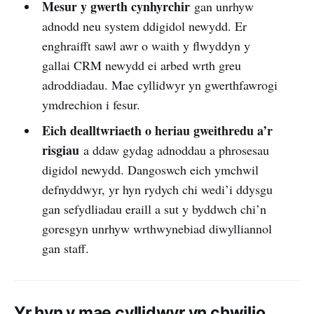
naratif eich cynnig.
Mesur y gwerth cynhyrchir
gan unrhyw
adnodd neu system ddigidol newydd. Er
dros 60 o 
enghraifft sawl awr o waith y flwyddyn y
Ganllawiau y gallwch eu copïo a’u hailddefnyddio
gallai CRM newydd ei arbed wrth greu
adroddiadau. Mae cyllidwyr yn gwerthfawrogi
ymdrechion i fesur.
Eich dealltwriaeth o heriau gweithredu a’r
risgiau
a ddaw gydag adnoddau a phrosesau
digidol newydd. Dangoswch eich ymchwil
defnyddwyr, yr hyn rydych chi wedi’i ddysgu
gan sefydliadau eraill a sut y byddwch chi’n
goresgyn unrhyw wrthwynebiad diwylliannol
gan staff.
Yr hyn y mae cyllidwyr yn chwilio