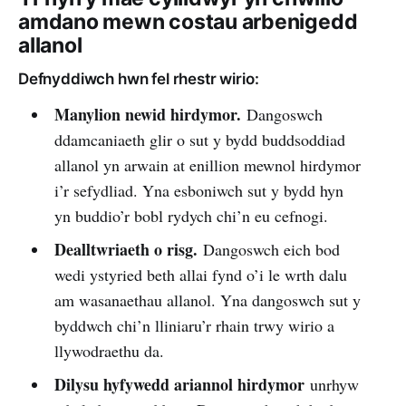
amdano mewn costau arbenigedd
allanol
Defnyddiwch hwn fel rhestr wirio:
Manylion newid hirdymor.
Dangoswch
ddamcaniaeth glir o sut y bydd buddsoddiad
allanol yn arwain at enillion mewnol hirdymor
i’r sefydliad. Yna esboniwch sut y bydd hyn
yn buddio’r bobl rydych chi’n eu cefnogi.
Dealltwriaeth o risg.
Dangoswch eich bod
wedi ystyried beth allai fynd o’i le wrth dalu
am wasanaethau allanol. Yna dangoswch sut y
byddwch chi’n lliniaru’r rhain trwy wirio a
llywodraethu da.
Dilysu hyfywedd ariannol hirdymor
unrhyw