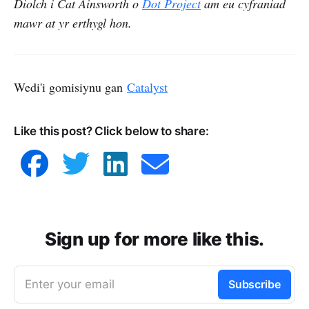
Diolch i Cat Ainsworth o
Dot Project
am eu cyfraniad
mawr at yr erthygl hon.
Wedi'i gomisiynu gan
Catalyst
Sut i ddeall eich costau digidol cyfredol
Sut i gyllidebu ar gyfer costau digidol yn 
Like this post? Click below to share:
y dyfodol
Sut i integreiddio costau digidol i’ch 
cyllideb weithredu
Sign up for more like this.
Enter your email
Subscribe
Mae ein canllaw yn 