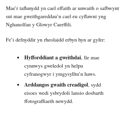
Mae’r taflunydd yn cael effaith ar unwaith o safbwynt
sut mae gweithgareddau’n cael eu cyflawni yng
Nghanolfan y Glowyr Caerffili.
Fe’i defnyddir yn rheolaidd erbyn hyn ar gyfer:
Hyfforddiant a gweithdai
, lle mae
cynnwys gweledol yn helpu
cyfranogwyr i ymgysylltu’n haws.
Arddangos gwaith creadigol
, sydd
eisoes wedi ysbrydoli lansio dosbarth
ffotograffiaeth newydd.