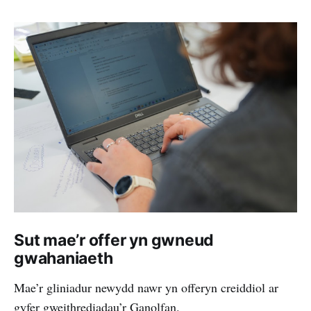
Sut mae’r offer yn gwneud
gwahaniaeth
Mae’r gliniadur newydd nawr yn offeryn creiddiol ar
gyfer gweithrediadau’r Ganolfan.