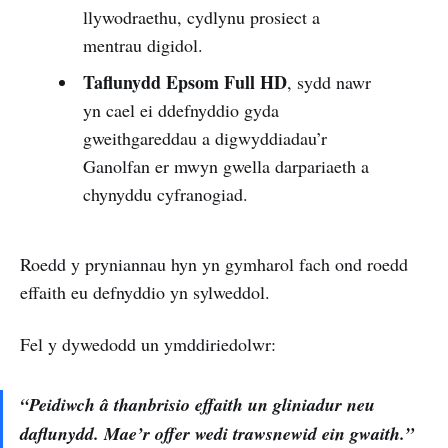
llywodraethu, cydlynu prosiect a
mentrau digidol.
Taflunydd Epsom Full HD
, sydd nawr
yn cael ei ddefnyddio gyda
gweithgareddau a digwyddiadau’r
Ganolfan er mwyn gwella darpariaeth a
chynyddu cyfranogiad.
Roedd y pryniannau hyn yn gymharol fach ond roedd
effaith eu defnyddio yn sylweddol.
Fel y dywedodd un ymddiriedolwr:
“Peidiwch â thanbrisio effaith un gliniadur neu
daflunydd. Mae’r offer wedi trawsnewid ein gwaith.”