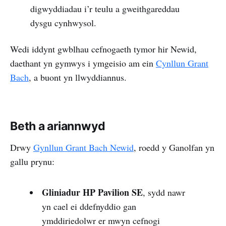
digwyddiadau i’r teulu a gweithgareddau
dysgu cynhwysol.
Wedi iddynt gwblhau cefnogaeth tymor hir Newid,
daethant yn gymwys i ymgeisio am ein
Cynllun Grant
Bach
, a buont yn llwyddiannus.
Beth a ariannwyd
Drwy
Gynllun Grant Bach Newid
, roedd y Ganolfan yn
gallu prynu:
Gliniadur HP Pavilion SE
, sydd nawr
yn cael ei ddefnyddio gan
ymddiriedolwr er mwyn cefnogi