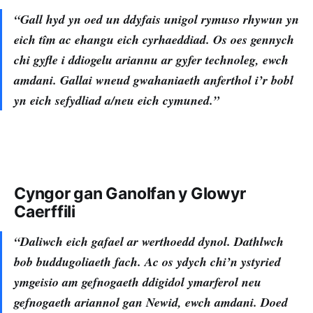
“Gall hyd yn oed un ddyfais unigol rymuso rhywun yn
eich tîm ac ehangu eich cyrhaeddiad. Os oes gennych
chi gyfle i ddiogelu ariannu ar gyfer technoleg, ewch
amdani. Gallai wneud gwahaniaeth anferthol i’r bobl
yn eich sefydliad a/neu eich cymuned.”
Cyngor gan Ganolfan y Glowyr
Caerffili
“Daliwch eich gafael ar werthoedd dynol. Dathlwch
bob buddugoliaeth fach. Ac os ydych chi’n ystyried
ymgeisio am gefnogaeth ddigidol ymarferol neu
gefnogaeth ariannol gan Newid, ewch amdani. Doed