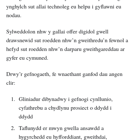
ynghylch sut allai technoleg eu helpu i gyflawni eu
nodau.
Sylweddolon nhw y gallai offer digidol gwell
drawsnewid sut roedden nhw’n gweithredu’n fewnol a
hefyd sut roedden nhw’n darparu gweithgareddau ar
gyfer eu cymuned.
Drwy’r gefnogaeth, fe wnaethant ganfod dau angen
clir:
Gliniadur dibynadwy i gefnogi cynllunio,
cyfathrebu a chydlynu prosiect o ddydd i
ddydd
Taflunydd er mwyn gwella ansawdd a
hygyrchedd eu hyfforddiant, gweithdai,