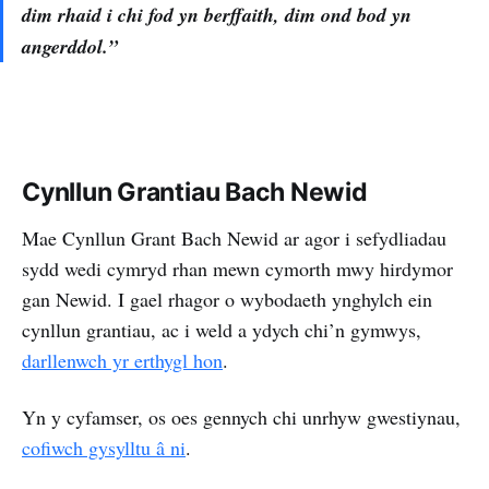
dim rhaid i chi fod yn berffaith, dim ond bod yn
angerddol.”
Cynllun Grantiau Bach Newid
Mae Cynllun Grant Bach Newid ar agor i sefydliadau
sydd wedi cymryd rhan mewn cymorth mwy hirdymor
gan Newid. I gael rhagor o wybodaeth ynghylch ein
cynllun grantiau, ac i weld a ydych chi’n gymwys, ​​
darllenwch yr erthygl hon
.
Yn y cyfamser, os oes gennych chi unrhyw gwestiynau,
cofiwch gysylltu
â ni
.