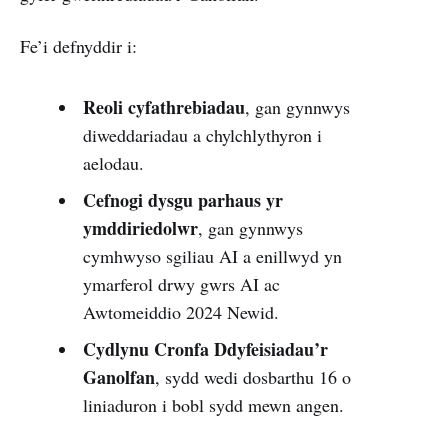
Fe’i defnyddir i:
Reoli cyfathrebiadau
, gan gynnwys
diweddariadau a chylchlythyron i
aelodau.
Cefnogi dysgu parhaus yr
ymddiriedolwr
, gan gynnwys
cymhwyso sgiliau AI a enillwyd yn
ymarferol drwy gwrs AI ac
Awtomeiddio 2024 Newid.
Cydlynu Cronfa Ddyfeisiadau’r
Ganolfan
, sydd wedi dosbarthu 16 o
liniaduron i bobl sydd mewn angen.