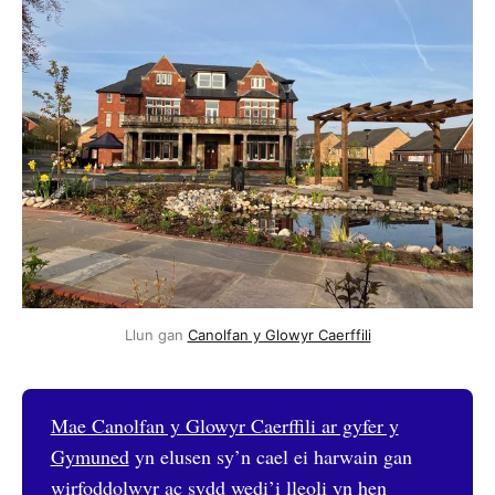
Llun gan 
Canolfan y Glowyr Caerffili
Mae Canolfan y Glowyr Caerffili ar gyfer y
Gymuned
yn elusen sy’n cael ei harwain gan
wirfoddolwyr ac sydd wedi’i lleoli yn hen