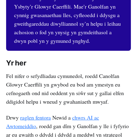
Ysbyty’r Glowyr Caerffili. Mae’r Ganolfan yn
cynnig gwasanaethau lles, cyfleoedd i ddysgu a
gweithgareddau diwylliannol sy’n helpu i leihau
achosion o fod yn ynysig yn gymdeithasol a
dwyn pobl yn y gymuned ynghyd.
Yr her
Fel nifer o sefydliadau cymunedol, roedd Canolfan
Glowyr Caerffili yn gwybod eu bod am ymestyn eu
cefnogaeth ond nid oeddent yn siŵr sut y gallai elfen
ddigidol helpu i wneud y gwahaniaeth mwyaf.
Drwy
raglen fentora
Newid a
chwrs AI ac
Awtomeiddio
, roedd gan dîm y Ganolfan y lle i fyfyrio
ar eu gwaith o ddydd i ddydd a meddwl yn strategol