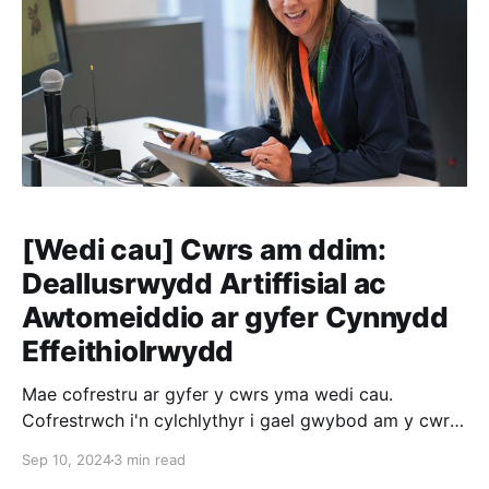
[Wedi cau] Cwrs am ddim:
Deallusrwydd Artiffisial ac
Awtomeiddio ar gyfer Cynnydd
Effeithiolrwydd
Mae cofrestru ar gyfer y cwrs yma wedi cau.
Cofrestrwch i'n cylchlythyr i gael gwybod am y cwrs
nesaf, neu e-bostiwch lucyp@promo.cymru i fynd ar
Sep 10, 2024
3 min read
y rhestr aros. Eisiau arbrofi gydag AI ac Awtomeiddio