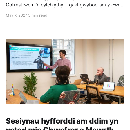
Cofrestrwch i'n cylchlythyr i gael gwybod am y cwrs
nesaf, fynd ar y rhestr aros. Mae gennym gyfle
May 7, 2024
3 min read
cyffrous i sefydliadau trydydd sector Cymru ymuno â
ni ar her ddylunio. Byddwn yn edrych ar sut gall
digidol wella’r
Sesiynau hyfforddi am ddim yn
ystod mis Chwefror a Mawrth