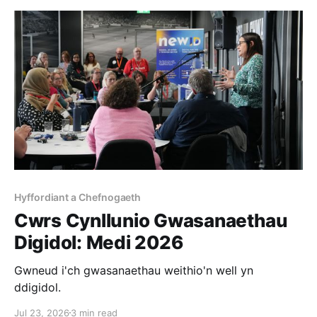
Hyffordiant a Chefnogaeth
Cwrs Cynllunio Gwasanaethau
Digidol: Medi 2026
Gwneud i'ch gwasanaethau weithio'n well yn
ddigidol.
Jul 23, 2026
3 min read