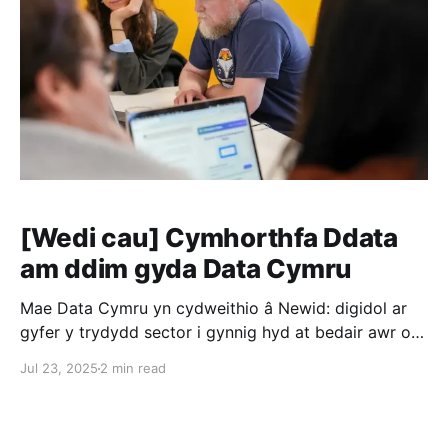
[Wedi cau] Cymhorthfa Ddata
am ddim gyda Data Cymru
Mae Data Cymru yn cydweithio â Newid: digidol ar
gyfer y trydydd sector i gynnig hyd at bedair awr o
gymorth ymarferol gyda’ch problem sy’n ymwneud â
Jul 23, 2025
2 min read
data.