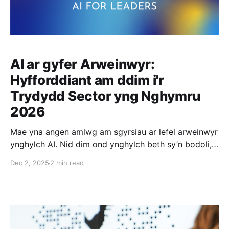
AI ar gyfer Arweinwyr:
Hyfforddiant am ddim i'r
Trydydd Sector yng Nghymru
2026
Mae yna angen amlwg am sgyrsiau ar lefel arweinwyr
ynghylch AI. Nid dim ond ynghylch beth sy’n bodoli,
ond sut maent yn gallu bod yn rhan o’ch cenhadaeth,
Dec 2, 2025
2 min read
sut i’w defnyddio’n gyfrifol, a sut i adeiladu hyder yn
fewnol. Dros y ddau fodiwl, byddwn yn cwmpasu