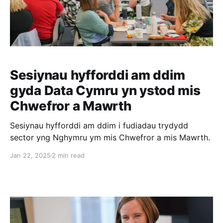
Sesiynau hyfforddi am ddim
gyda Data Cymru yn ystod mis
Chwefror a Mawrth
Sesiynau hyfforddi am ddim i fudiadau trydydd
sector yng Nghymru ym mis Chwefror a mis Mawrth.
Jan 22, 2025
2 min read