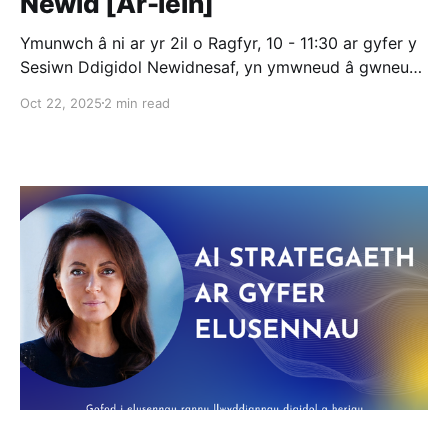
Newid [Ar-lein]
Ymunwch â ni ar yr 2il o Ragfyr, 10 - 11:30 ar gyfer y
Sesiwn Ddigidol Newidnesaf, yn ymwneud â gwneud i
wasanaethau digidol weithio i bobl. Gwrandewch ar
Oct 22, 2025
2 min read
sut y gwnaeth Cyswllt Conwy ar gyfer Anableddau
Dysgu, elusen sy’n hyrwyddo hawliau pobl ag
anabledd dysgu yng Ngogledd Cymru,