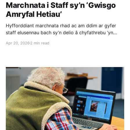
Marchnata i Staff sy’n ‘Gwisgo
Amryfal Hetiau’
Hyfforddiant marchnata rhad ac am ddim ar gyfer
staff elusennau bach sy’n delio â chyfathrebu ‘yn
niffyg dewis amgen’, 19 Mai 10am – 12pm
Apr 20, 2026
2 min read