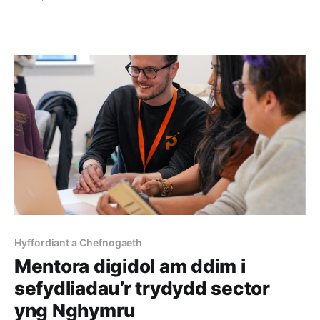
Hyffordiant a Chefnogaeth
Mentora digidol am ddim i
sefydliadau’r trydydd sector
yng Nghymru