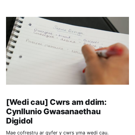
gydag arbenigwyr digidol? Mae gennym gyfle
cyffrous i Sefydliad Trydydd Sector
[Wedi cau] Cwrs am ddim:
Cynllunio Gwasanaethau
Digidol
Mae cofrestru ar gyfer y cwrs yma wedi cau.