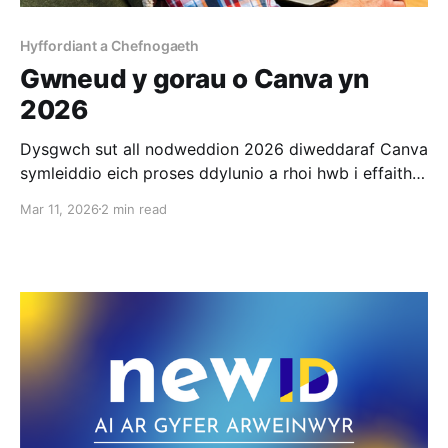
Hyffordiant a Chefnogaeth
Gwneud y gorau o Canva yn
2026
Dysgwch sut all nodweddion 2026 diweddaraf Canva
symleiddio eich proses ddylunio a rhoi hwb i effaith
eich sefydliad.
Mar 11, 2026
2 min read