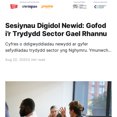
Sesiynau Digidol Newid: Gofod
i’r Trydydd Sector Gael Rhannu
Cyfres o ddigwyddiadau newydd ar gyfer
sefydliadau trydydd sector yng Nghymru. Ymunwch â
gweithdai ar-lein, a chael clywed gan arbenigwyr a
Aug 20, 2025
2 min read
rhannu beth sy’n gweithio. Beth am roi’r gorau i
ailddyfeisio’r olwyn. Clywed am y sesiwn nesaf Beth
ydyn nhw? Rydym yn lansio cyfres ddigwyddiadau
newydd