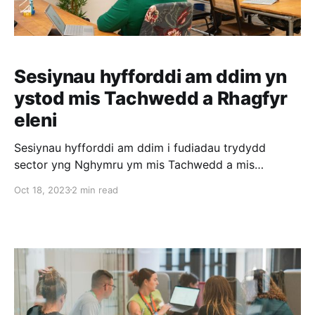
Sesiynau hyfforddi am ddim yn
ystod mis Tachwedd a Rhagfyr
eleni
Sesiynau hyfforddi am ddim i fudiadau trydydd
sector yng Nghymru ym mis Tachwedd a mis
Rhagfyr.
Oct 18, 2023
2 min read