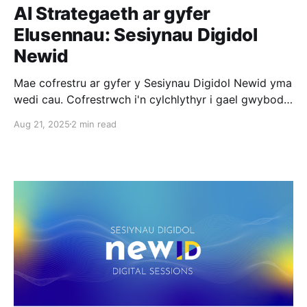
AI Strategaeth ar gyfer
Elusennau: Sesiynau Digidol
Newid
Mae cofrestru ar gyfer y Sesiynau Digidol Newid yma
wedi cau. Cofrestrwch i'n cylchlythyr i gael gwybod
am y sesiynau nesaf. Mae adnoddau deallusrwydd
Aug 21, 2025
2 min read
artiffisial (AI) eisoes yn cael eu defnyddio o ddydd i
ddydd mewn nifer o elusennau, o ddrafftio
dogfennau ac adroddiadau i dasgau gweinyddol. Ond