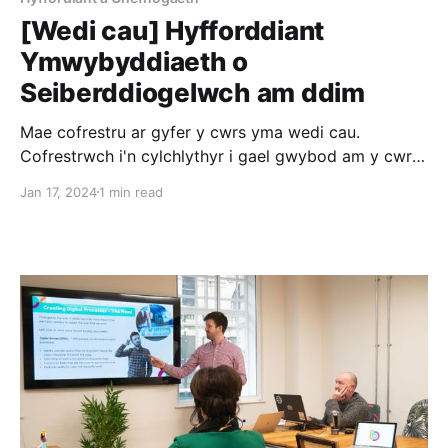
[Wedi cau] Hyfforddiant
Ymwybyddiaeth o
Seiberddiogelwch am ddim
Mae cofrestru ar gyfer y cwrs yma wedi cau.
Cofrestrwch i'n cylchlythyr i gael gwybod am y cwrs
nesaf. Ym mis Chwefror eleni gallwch gymryd rhan
Jan 17, 2024
1 min read
mewn hyfforddiant Ymwybyddiaeth
Seiberddiogelwch am ddim i mudiadau trydydd
sector yng Nghymru. Cyflwynir yr hyfforddiant
gan Ganolfan Seibergadernid Cymru (WCRC) mewn
partneriaeth