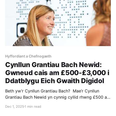
Hyffordiant a Chefnogaeth
Cynllun Grantiau Bach Newid:
Gwneud cais am £500-£3,000 i
Ddatblygu Eich Gwaith Digidol
Beth yw’r Cynllun Grantiau Bach? Mae’r Cynllun
Grantiau Bach Newid yn cynnig cyllid rhwng £500 a
£3,000 i helpu sefydliadau’r trydydd sector i gymryd
Dec 1, 2025
1 min read
y cam nesaf yn eu taith ddigidol. Ar hyn o bryd, mae’r
cynllun grant yn rhedeg unwaith y flwyddyn. Os yw