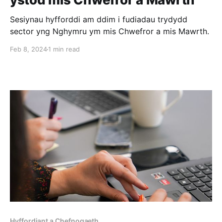
Sesiynau hyfforddi am ddim i fudiadau trydydd
sector yng Nghymru ym mis Chwefror a mis Mawrth.
Feb 8, 2024
1 min read
Hyffordiant a Chefnogaeth