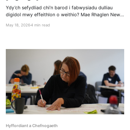
Ydy’ch sefydliad chi’n barod i fabwysiadu dulliau
digidol mwy effeithlon o weithio? Mae Rhaglen Newid
yn cynnig mentora wedi’i deilwra ac wedi’i ariannu’n
May 18, 2026
4 min read
llawn i helpu elusennau, mentrau cymdeithasol a
grwpiau cymunedol ledled Cymru i foderneiddio’u
dulliau gwaith. Ynglŷn â’r Rhaglen Rhaglen
bartneriaeth
Hyffordiant a Chefnogaeth