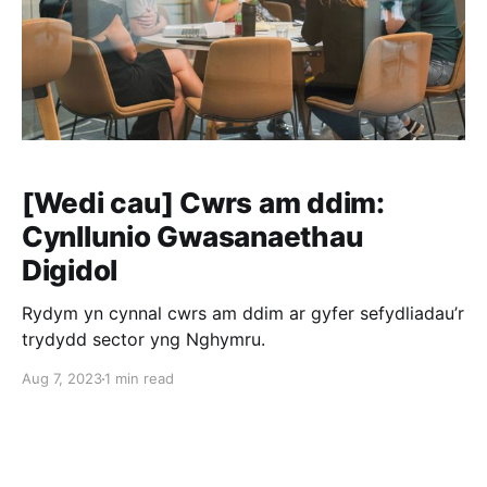
[Wedi cau] Cwrs am ddim:
Cynllunio Gwasanaethau
Digidol
Rydym yn cynnal cwrs am ddim ar gyfer sefydliadau’r
trydydd sector yng Nghymru.
Aug 7, 2023
1 min read