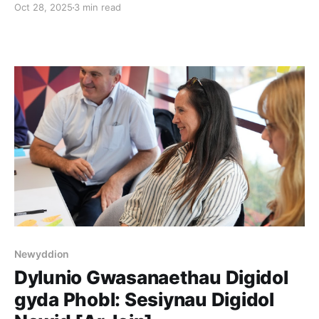
Oct 28, 2025
3 min read
gwneud i ddigidol weithio i'ch defnyddwyr. Mae'n
meithrin cynhwysiant, yn arbed amser ac arian, ac yn
Newyddion
Dylunio Gwasanaethau Digidol
gyda Phobl: Sesiynau Digidol