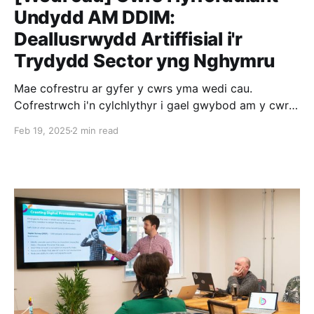
Undydd AM DDIM:
Deallusrwydd Artiffisial i'r
Trydydd Sector yng Nghymru
Mae cofrestru ar gyfer y cwrs yma wedi cau.
Cofrestrwch i'n cylchlythyr i gael gwybod am y cwrs
nesaf. Rydym eisoes wedi clywed gennych am yr
Feb 19, 2025
2 min read
effaith niweidiol mae hen systemau, prosesau
aneffeithlon, a gofynion adrodd helaeth yn ei gael ar
sefydliadau. Yn ein cwrs wyneb i wyneb