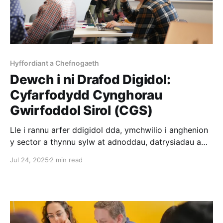
Hyffordiant a Chefnogaeth
Dewch i ni Drafod Digidol:
Cyfarfodydd Cynghorau
Gwirfoddol Sirol (CGS)
Lle i rannu arfer ddigidol dda, ymchwilio i anghenion
y sector a thynnu sylw at adnoddau, datrysiadau a
chyfleoedd defnyddiol ar gyfer hyfforddi a datblygu.
Jul 24, 2025
2 min read
Beth ydyw? Trwy ein gwaith darganfod gyda
Chynghorau Gwirfoddol Sirol ar draws Cymru,
clywsom fod angen am fwy o le i rannu syniadau,
heriau a