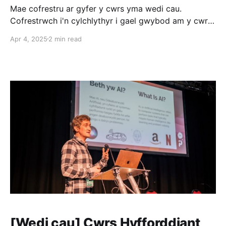
Mae cofrestru ar gyfer y cwrs yma wedi cau.
Cofrestrwch i'n cylchlythyr i gael gwybod am y cwrs
nesaf, fynd ar y rhestr aros. Mae gennym gyfle
Apr 4, 2025
2 min read
cyffrous i sefydliadau trydydd sector Cymru ymuno â
ni ar her ddylunio. Byddwn yn edrych ar sut gall
digidol wella’r
[Wedi cau] Cwrs Hyfforddiant