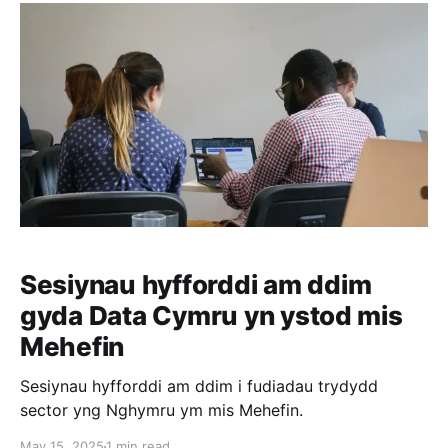
Sesiynau hyfforddi am ddim
gyda Data Cymru yn ystod mis
Mehefin
Sesiynau hyfforddi am ddim i fudiadau trydydd
sector yng Nghymru ym mis Mehefin.
May 15, 2025
1 min read