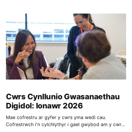
Cwrs Cynllunio Gwasanaethau
Digidol: Ionawr 2026
Mae cofrestru ar gyfer y cwrs yma wedi cau.
Cofrestrwch i'n cylchlythyr i gael gwybod am y cwrs
nesaf, fynd ar y rhestr aros. Mae cynllunio da yn